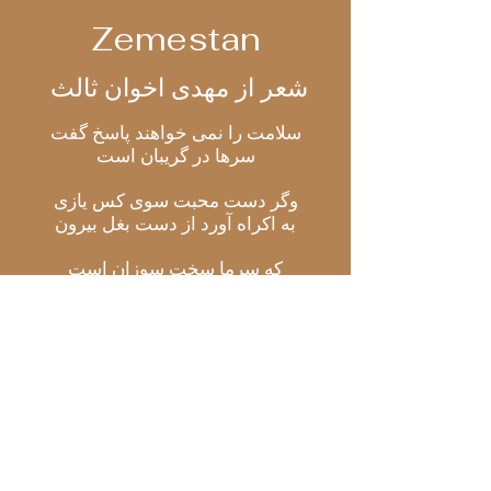
Zemestan
مهدی اخوان ثالث
شعر
از
سلامت را نمی خواهند پاسخ گفت
سرها در گریبان است
وگر دست محبت سوی کس یازی
به اکراه آورد از دست بغل بیرون
که سرما سخت سوزان است
که ره تاریک و لرزان است
هوا بس ناجوانمردانه سرد است ...
آی ...
دمت گرم و سرت خوش باد
سلامم را تو پاسخ گوی،
بگشای
منم من، میهمان هر شبت، لولی
وش مغموم