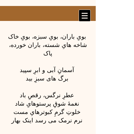
بویِ باران، بویِ سبزه، بویِ خاک
شاخه هایِ شسته، باران خورده،
پاک
آسمانِ آبی و ابرِ سپید
برگ های سبزِ بید
عطرِ نرگس، رقصِ باد
نغمهٔ شوقِ پرستوهایِ شاد
خلوتِ گرمِ کبوترهایِ مست
نرم نرمک می رسد اینک بهار